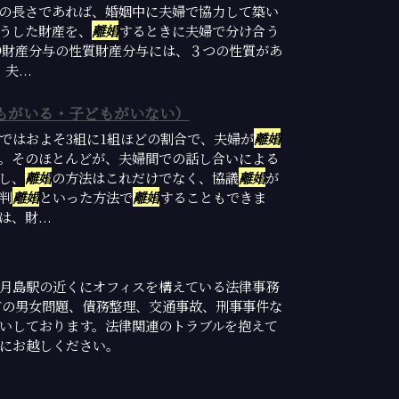
の長さであれば、婚姻中に夫婦で協力して築い
うした財産を、
離婚
するときに夫婦で分け合う
●財産分与の性質財産分与には、３つの性質があ
...
もがいる・子どもがいない）
ではおよそ3組に1組ほどの割合で、夫婦が
離婚
。そのほとんどが、夫婦間での話し合いによる
し、
離婚
の方法はこれだけでなく、協議
離婚
が
判
離婚
といった方法で
離婚
することもできま
、財...
月島駅の近くにオフィスを構えている法律事務
どの男女問題、債務整理、交通事故、刑事事件な
いしております。法律関連のトラブルを抱えて
にお越しください。