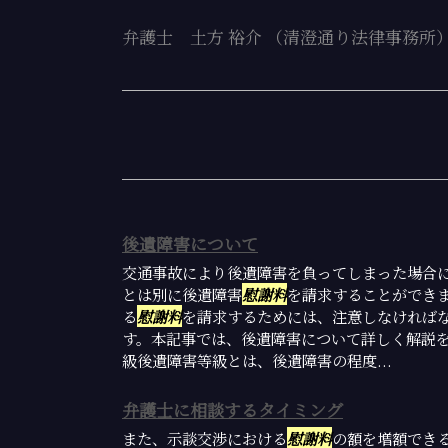
弁護士 土方 裕介 （清澄通り法律事務所
後遺障害について
交通事故により後遺障害を負ってしまった場合
とは別に後遺障害
慰謝料
を請求することができ
る
慰謝料
を請求するためには、注意しなければ
す。本記事では、後遺障害について詳しく解説を
級後遺障害等級とは、後遺障害の程度...
弁護士に相談するタイミング
また、示談交渉における
慰謝料
の額を増額でき