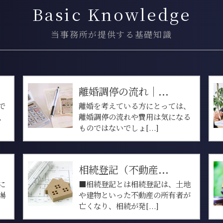
Basic Knowledge
当事務所が提供する基礎知識
離婚調停の流れ｜...
で
離婚を考えている方にとっては、
、
離婚調停の流れや費用は気になる
ものではないでしょ[...]
相続登記（不動産...
に
■相続登記とは相続登記は、土地
場
や建物といった不動産の所有者が
亡くなり、相続が発[...]