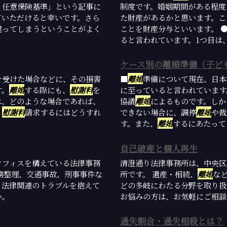
・任意保険基準」という記事に
制度です。婚姻期間がある程度
ていただけると幸いです。さら
た財産があるかと思います。こ
違ってしまうということがよく
ことを財産分与といいます。 
ると言われています。1つ目は、夫
ケース別の離婚準備（子ど
を受けた場合などに、その損害
■
離婚
準備について現在、日本
す。
離婚
する際にも、
慰謝料
を
に至っていると言われています
は、どのような場合であれば、
協議
離婚
によるものです。しか
、
慰謝料
請求するにはどうすれ
できない場合に、調停
離婚
や裁
す。また、
離婚
するにあたっては
自己破産と個人再生
オフィスを構えている法律事務
清澄通り法律事務所は、中央区
務整理、交通事故、刑事事件な
所です。 遺産・相続、
離婚
な
。法律関連のトラブルを抱えて
どの多岐にわたる分野を取り扱
い。
お悩みの方は、お気軽にご相談
過失割合・過失相殺とは？