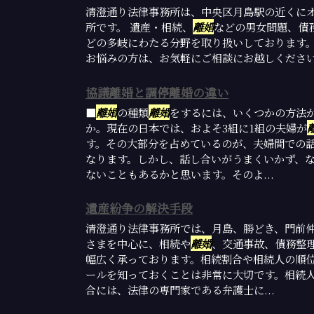
清澄通り法律事務所は、中央区月島駅の近くに
所です。 遺産・相続、
離婚
などの男女問題、債
どの多岐にわたる分野を取り扱いしております
お悩みの方は、お気軽にご相談にお越しくださ
協議離婚と調停離婚の違い
■
離婚
の種類
離婚
をするには、いくつかの方法
か。現在の日本では、およそ3組に1組の夫婦が
す。その大部分を占めているのが、夫婦間での
なります。しかし、話し合いがうまくいかず、
ないこともあるかと思います。そのよ...
遺産紛争の解決手段
清澄通り法律事務所では、月島、勝どき、門前
さまを中心に、相続や
離婚
、交通事故、債務整
幅広く承っております。相続割合や相続人の順
ールを知っておくことは非常に大切です。相続
合には、法律の専門家である弁護士に...