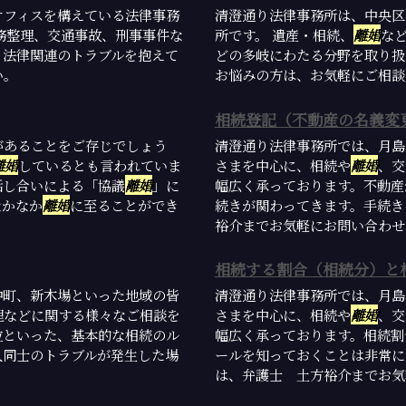
オフィスを構えている法律事務
清澄通り法律事務所は、中央区
務整理、交通事故、刑事事件な
所です。 遺産・相続、
離婚
な
。法律関連のトラブルを抱えて
どの多岐にわたる分野を取り扱
い。
お悩みの方は、お気軽にご相談
相続登記（不動産の名義変
があることをご存じでしょう
清澄通り法律事務所では、月島
離婚
しているとも言われていま
さまを中心に、相続や
離婚
、交
話し合いによる「協議
離婚
」に
幅広く承っております。不動産
なかなか
離婚
に至ることができ
続きが関わってきます。手続き
裕介までお気軽にお問い合わせく
相続する割合（相続分）と
仲町、新木場といった地域の皆
清澄通り法律事務所では、月島
理などに関する様々なご相談を
さまを中心に、相続や
離婚
、交
位といった、基本的な相続のル
幅広く承っております。相続割
人同士のトラブルが発生した場
ールを知っておくことは非常に
は、弁護士 土方裕介までお気軽