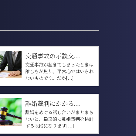
交通事故の示談交...
交通事故が起きてしまったときは
誰しもが焦り、平常心ではいられ
ないものです。だか[...]
離婚裁判にかかる...
離婚をめぐる話し合いがまとまら
ないと、最終的に離婚裁判を検討
する段階になります[...]