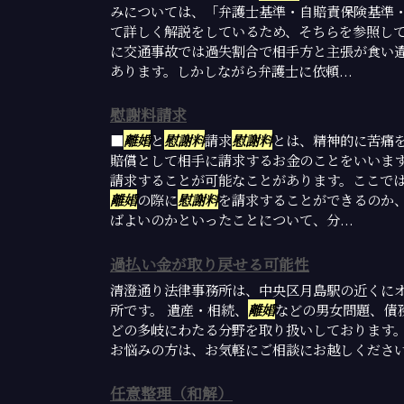
みについては、「弁護士基準・自賠責保険基準
て詳しく解説をしているため、そちらを参照し
に交通事故では過失割合で相手方と主張が食い
あります。しかしながら弁護士に依頼...
慰謝料請求
■
離婚
と
慰謝料
請求
慰謝料
とは、精神的に苦痛
賠償として相手に請求するお金のことをいいま
請求することが可能なことがあります。ここで
離婚
の際に
慰謝料
を請求することができるのか
ばよいのかといったことについて、分...
過払い金が取り戻せる可能性
清澄通り法律事務所は、中央区月島駅の近くに
所です。 遺産・相続、
離婚
などの男女問題、債
どの多岐にわたる分野を取り扱いしております
お悩みの方は、お気軽にご相談にお越しくださ
任意整理（和解）