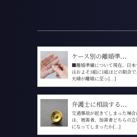
ケース別の離婚準...
■離婚準備について現在、日本
はおよそ3組に1組ほどの割合で
夫婦が離婚に至っ[...]
弁護士に相談する...
交通事故が起きてしまった場合
は、被害者、加害者どちらの立
になってしまったか[...]