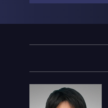
相続 子供のみ
相続 家
債務 任意整理
相続放棄 流れ
個人再生とは
相続 子供なし
債務整理 弁護士
相続放棄
任意整理 口座凍結
遺産 相続 順位
債務整理 デメリット
遺産 渡してくれない
任意整理 交渉期間
相続 遺留分 計算
債務整理
相続登記 義務化 いつから
任意整理 裁判
相続 相続人
任意整理 債務整理
相続 他人
任意整理とは
遺産 相続人
個人再生 デメリット
相続 争い
債務整理 おすすめ
相続登記とは
債務整理 口座凍結
遺産 財産 違い
個人再生 クレジットカード
相続 進め方
自己破産 条件
相続 スケジュール
任意整理 うまくいかない
不動産 名義変更
任意整理 デメリット