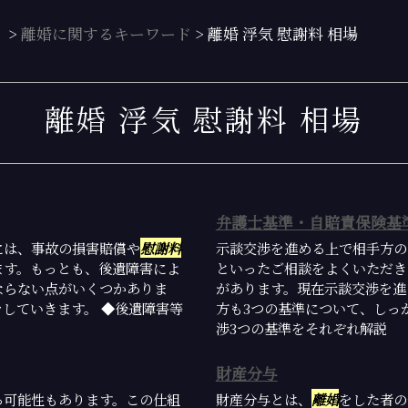
）
>
離婚に関するキーワード
>
離婚 浮気 慰謝料 相場
離婚 浮気 慰謝料 相場
弁護士基準・自賠責保険基
には、事故の損害賠償や
慰謝料
示談交渉を進める上で相手方の
ます。もっとも、後遺障害によ
といったご相談をよくいただき
ならない点がいくつかありま
があります。現在示談交渉を進
していきます。 ◆後遺障害等
方も3つの基準について、しっ
渉3つの基準をそれぞれ解説
財産分与
る可能性もあります。この仕組
財産分与とは、
離婚
をした者の