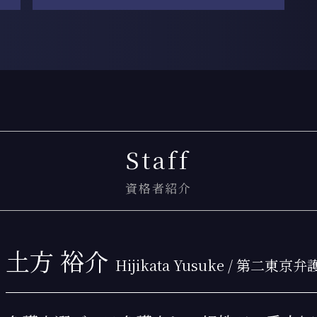
協議離婚
離婚 慰謝料
月島 債務整理
離婚 財産分与
門前仲町 慰謝料請求
離婚 共働き 財産分与
勝どき 交通事故 弁護士
離婚 財産分与 相場
月島 離婚 弁護士
離婚 子供 戸籍
新木場 相続登記
離婚 財産分与 税金
門前仲町 過払い金請求
離婚 財産分与 専業主婦
勝どき 離婚 弁護士
Staff
離婚 慰謝料 税金
新木場 過払い金請求
離婚 慰謝料 相場
門前仲町 相続登記
調停離婚
勝どき 交通事故 相談
資格者紹介
離婚 親権 決め方
新木場 債務整理
離婚 浮気 慰謝料 相場
勝どき 弁護士基準
離婚 相談
月島 慰謝料請求
土方 裕介
離婚 慰謝料 理由
月島 相続登記
Hijikata Yusuke / 第二東
離婚 ローン 財産分与
門前仲町 弁護士基準
離婚 子なし
門前仲町 交通事故 相談
離婚 慰謝料 モラハラ
新木場 離婚 弁護士