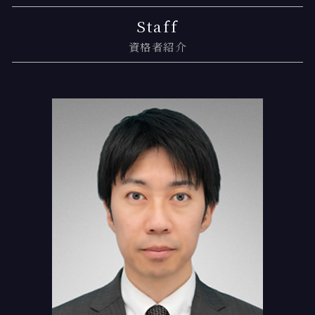
遺産 相続人 いない
協議離婚
交通事故 示談金 相場
任意整理 うまくいかない
月島 交通事故 相談
Staff
相続 対策
離婚 慰謝料 税金
自賠責保険基準
任意整理とは
勝どき 過払い金 弁護士
資格者紹介
相続 子供のみ
離婚 裁判
交通事故 示談金
債務整理
月島 離婚 弁護士
養育費 公正証書
交通事故 過失割合
個人再生 流れ
月島 相続登記
離婚 不動産 財産分与
交通事故 後遺症
債務整理 弁護士
月島 過払い金 弁護士
調停離婚 調停調書
交通事故 物件事故とは
任意整理 個人再生 切り替え
新木場 離婚 弁護士
過失相殺 メリット
個人再生 デメリット
新木場 相続 弁護士
交通事故 治療費 過失割合
個人再生とは
新木場 交通事故 弁護士
交通事故 後遺障害等級
個人再生とは 弁護士
勝どき 弁護士基準
任意整理 交渉期間
新木場 慰謝料請求
過払い金とは
勝どき 交通事故 弁護士
債務整理 住宅ローン
月島 過払い金請求
月島 債務整理
勝どき 離婚 弁護士
新木場 相続登記