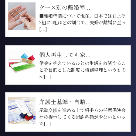
ケース別の離婚準...
■離婚準備について現在、日本ではおよそ
3組に1組ほどの割合で、夫婦が離婚に至っ
[...]
個人再生しても家...
借金を抱えているひとの生活を救済するこ
とを目的とした制度に債務整理というもの
が[...]
弁護士基準・自賠...
示談交渉を進める上で相手方の任意保険会
社の提示してくる慰謝料額が少ないといっ
た[...]