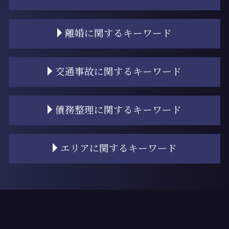
相続放棄 流れ
離婚に関するキーワード
遺産 相続人
相続 順番
相続放棄 期間
離婚 財産分与 相場
交通事故に関するキーワード
相続放棄 手続き
離婚 親権
相続 進め方
離婚 持ち家 財産分与
遺産 渡したくない
離婚 調停
交通事故慰謝料 弁護士
債務整理に関するキーワード
相続 優先順位
調停離婚 弁護士 流れ
過失相殺とは
遺産 財産分与
離婚 財産分与 貯金
交通事故 物品損害
相続
離婚裁判 期間
過失相殺 できない
自己破産 条件
エリアに関するキーワード
相続登記とは
離婚 子供 影響
過失相殺 交通事故
任意整理 債務整理
遺産 相談
離婚 財産分与 専業主婦
交通事故 自転車
過払い金 弁護士費用
遺留分侵害額請求 時効
離婚 子供 戸籍
過失相殺 過失割合 違い
任意整理 2回目
門前仲町 交通事故 相談
相続登記 義務化 いつから
離婚 相談
交通事故 賠償金
任意整理 口座凍結
月島 交通事故 弁護士
相続 対象
離婚 手順
交通事故 割合とは
過払い金請求 おすすめ
門前仲町 弁護士基準
相続 争い
調停離婚 弁護士
交通事故 過失割合 納得いかない
債務整理 おすすめ
新木場 過払い金 弁護士
相続 順位
離婚 財産分与
交通事故 訴えられた
任意整理 するべきか
新木場 債務整理