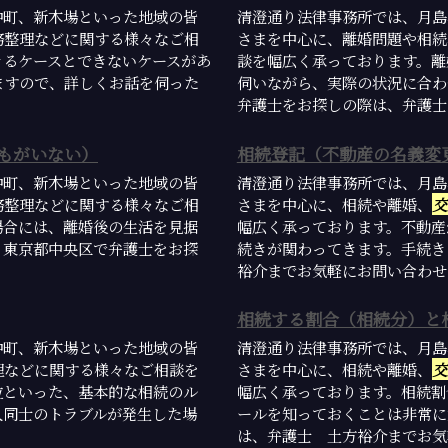
仲町、新木場といった地域の皆
清澄通り法律事務所では、月島
務整理などに関する様々なご相
さまを中心に、離婚問題や相続
きるケースとできないケースがあ
談を幅広く承っております。離
ますので、詳しくお話を伺った
伺いながら、実際の状況に合わ
弁護士をお探しの際は、弁護士 
もがいない）
相続登記（不動産の名義変
仲町、新木場といった地域の皆
清澄通り法律事務所では、月島
務整理などに関する様々なご相
さまを中心に、相続や離婚、
交
場合には、離婚後の生活を見据
幅広く承っております。不動産
。東京都中央区で弁護士をお探
続きが関わってきます。手続き
裕介までお気軽にお問い合わせく
相続する割合（相続分）と
仲町、新木場といった地域の皆
清澄通り法律事務所では、月島
理などに関する様々なご相談を
さまを中心に、相続や離婚、
交
位といった、基本的な相続のル
幅広く承っております。相続割
人同士のトラブルが発生した場
ールを知っておくことは非常に
は、弁護士 土方裕介までお気軽