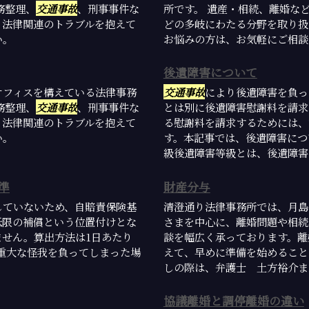
務整理、
交通事故
、刑事事件な
所です。 遺産・相続、離婚な
。法律関連のトラブルを抱えて
どの多岐にわたる分野を取り扱
い。
お悩みの方は、お気軽にご相談
後遺障害について
オフィスを構えている法律事務
交通事故
により後遺障害を負っ
務整理、
交通事故
、刑事事件な
とは別に後遺障害慰謝料を請求
。法律関連のトラブルを抱えて
る慰謝料を請求するためには、
い。
す。本記事では、後遺障害につ
級後遺障害等級とは、後遺障害の
準
財産分与
していないため、自賠責保険基
清澄通り法律事務所では、月島
低限の補償という位置付けとな
さまを中心に、離婚問題や相続
せん。算出方法は1日あたり
談を幅広く承っております。離
、重大な怪我を負ってしまった場
えて、早めに準備を始めること
しの際は、弁護士 土方裕介まで
協議離婚と調停離婚の違い