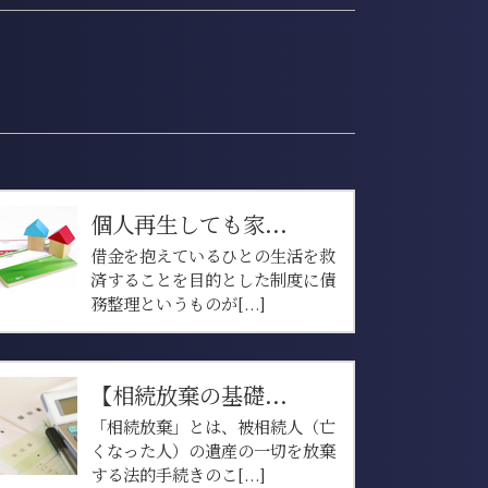
個人再生しても家...
借金を抱えているひとの生活を救
済することを目的とした制度に債
務整理というものが[...]
【相続放棄の基礎...
「相続放棄」とは、被相続人（亡
くなった人）の遺産の一切を放棄
する法的手続きのこ[...]