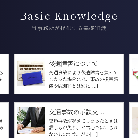
Basic Knowledge
当事務所が提供する基礎知識
後遺障害について
ら
交通事故により後遺障害を負って
も
しまった場合には、事故の損害賠
償や慰謝料とは別に[...]
交通事故の示談交...
き
交通事故が起きてしまったときは
め
誰しもが焦り、平常心ではいられ
ないものです。だか[...]