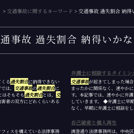
）
>
交通事故に関するキーワード
>
交通事故 過失割合 納得
通事故 過失割合 納得いか
弁護士に相談するタイミン
てくる
過失割合
に納得できない
交通事故
が起きてしまった場合
ジでは、
交通事故
の
過失割合
に
まったかに関係なく、速やかに
とはそもそも
過失割合
とは、
交
す。本記事では、速やかに弁護
加害者の双方にどれくらいある
していきます。 ◆弁護士に早
なく、早期に弁護士に相談をした
自己破産と個人再生
オフィスを構えている法律事務
清澄通り法律事務所は、中央区