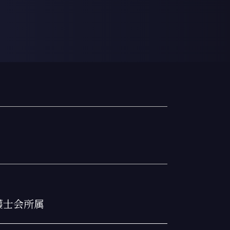
交通事故 示談金 相場
交通事故 治療費 過失割合
交通事故 物品損害
交通事故 弁護士 タイミング
過失相殺 メリット
交通事故 裁判 期間
自賠責保険基準
交通事故 子供
交通事故 相手が過失を認めない場合
過失相殺 過失割合 違い
過失相殺とは
交通事故 示談
交通事故 後遺症
交通事故 物件事故とは
交通事故 弁護士基準
逸失利益 計算方法
京弁護士会所属
過失相殺 交通事故以外
交通事故 後遺障害等級