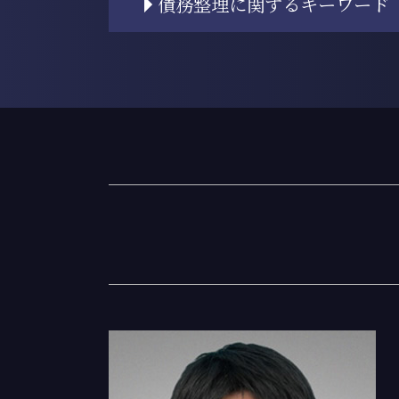
債務整理に関するキーワード
相続 進め方
相続 遺留分 計算
相続放棄 手続き
任意整理 債権者 連絡
相続 裁判
過払い金とは
相続 順番
任意整理 債務整理
相続 対策
個人再生 クレジットカード
相続
任意整理 進め方
相続登記 必要書類 法務局
個人再生とは 自己破産
相続 スケジュール
個人再生とは 弁護士
相続 相続人
個人再生 財産
遺産 相続放棄
債務整理 住宅ローン
遺産 相続財産 違い
過払い金 弁護士費用
相続登記
任意整理 裁判
遺産 渡してくれない
個人再生 住宅ローン
相続 対象
債務整理 おすすめ
遺留分侵害額請求 時効
任意整理 口座凍結
遺産 財産 違い
債務 任意整理とは
相続 家
任意整理 デメリット