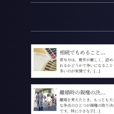
相続でもめること...
寄与分は、要件が厳しく、認め
れるかどうかで争いになること
多いのが実情です。[...]
離婚時の親権の決...
離婚を考えたとき、もっとも大
な争点のひとつが親権の取り決
です。特に小さな子[...]