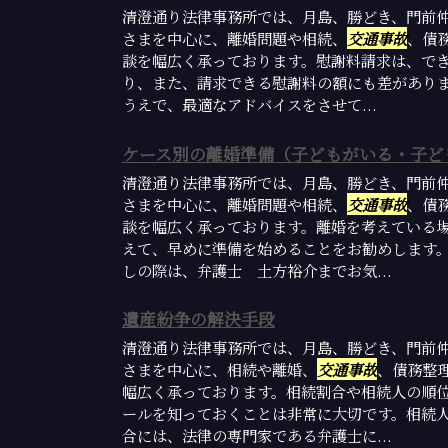
清澄通り法律事務所では、月島、勝どき、門前
さまを中心に、離婚問題や相続、
交通事故
、債
談を幅広く承っております。慰謝料請求は、で
り、また、請求できる慰謝料の額にも差があり
うえで、最適なアドバイスをさせて...
ケース別の離婚準備（子どもがいる・子ど
清澄通り法律事務所では、月島、勝どき、門前
さまを中心に、離婚問題や相続、
交通事故
、債
談を幅広く承っております。離婚を考えている
えて、早めに準備を始めることをお勧めします
しの際は、弁護士 土方裕介までお気...
遺産紛争の解決手段
清澄通り法律事務所では、月島、勝どき、門前
さまを中心に、相続や離婚、
交通事故
、債務整
幅広く承っております。相続割合や相続人の順
ールを知っておくことは非常に大切です。相続
合には、法律の専門家である弁護士に...