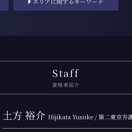
エリアに関するキーワード
離婚調停 費用
離婚 持ち家 財産分与
離婚調停 流れ
月島 交通事故 弁護士
離婚 財産分与
門前仲町 相続 弁護士
離婚 浮気
勝どき 相続登記
離婚 慰謝料 理由
門前仲町 相続登記
離婚 慰謝料 相場
月島 相続 弁護士
調停離婚 弁護士 流れ
勝どき 交通事故 弁護士
離婚 不動産 財産分与
月島 過払い金 弁護士
Staff
調停離婚 弁護士
月島 慰謝料請求
離婚 公正証書
月島 交通事故 相談
離婚 裁判
新木場 慰謝料請求
資格者紹介
養育費 公正証書
門前仲町 弁護士基準
離婚 慰謝料 相場 子供あり
勝どき 離婚 弁護士
離婚 財産分与 専業主婦
新木場 過払い金請求
土方 裕介
離婚 親権 決め方
新木場 交通事故 弁護士
Hijikata Yusuke / 第二東
協議離婚
門前仲町 離婚 弁護士
離婚 財産分与 相場
門前仲町 債務整理