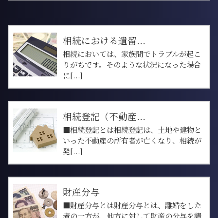
相続における遺留...
相続においては、家族間でトラブルが起こ
りがちです。そのような状況になった場合
に[...]
相続登記（不動産...
■相続登記とは相続登記は、土地や建物と
いった不動産の所有者が亡くなり、相続が
発[...]
財産分与
■財産分与とは財産分与とは、離婚をした
者の一方が、他方に対して財産の分与を請