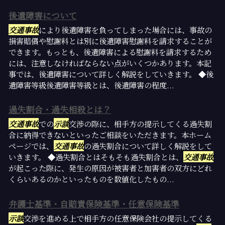
後遺障害について
交通事故
により後遺障害を負ってしまった場合には、事故の
損害賠償や慰謝料とは別に後遺障害慰謝料を請求することが
できます。もっとも、後遺障害による慰謝料を請求するため
には、注意しなければならない点がいくつかあります。本記
事では、後遺障害について詳しく解説をしていきます。 ◆後
遺障害等級後遺障害等級とは、後遺障害の程度...
過失割合・過失相殺とは？
交通事故
での
示談
交渉の際に、相手方の提示してくる過失割
合に納得できないといったご相談をいただきます。本ホーム
ページでは、
交通事故
の過失割合について詳しく解説をして
いきます。 ◆過失割合とはそもそも過失割合とは、
交通事故
が起こった際に、発生の原因が被害者と加害者の双方にどれ
くらいあるのかといったものを数値化したもの...
弁護士基準・自賠責保険基準・任意保険基準
示談
交渉を進める上で相手方の任意保険会社の提示してくる