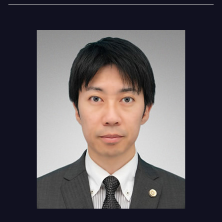
離婚裁判 期間
交通事故 過失割合 納得いかない
過払い金 弁護士費用
勝どき 弁護士基準
離婚 慰謝料 相場
交通事故 裁判 期間
債務整理 弁護士
新木場 過払い金 弁護士
離婚 公正証書
交通事故 子供
任意整理 デメリット
新木場 相続 弁護士
交通事故 示談金
任意整理 交渉期間
新木場 交通事故 相談
交通事故 後遺障害
債務 任意整理
勝どき 債務整理
交通事故 割合とは
任意整理 進め方
門前仲町 過払い金請求
任意整理 再和解
新木場 慰謝料請求
個人再生とは
門前仲町 相続 弁護士
個人再生 クレジットカード
門前仲町 離婚 弁護士
門前仲町 弁護士基準
勝どき 慰謝料請求
月島 相続登記