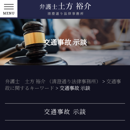
交通事故 示談
弁護士 土方 裕介 （清澄通り法律事務所）
>
交通事
故に関するキーワード
>
交通事故 示談
交通事故 示談