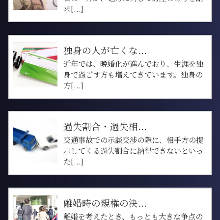
求[...]
独身の人が亡くな...
近年では、晩婚化が進んでおり、生涯を独
身で過ごす方も増えてきています。独身の
方[...]
過失割合・過失相...
交通事故での示談交渉の際に、相手方の提
示してくる過失割合に納得できないといっ
た[...]
離婚時の親権の決...
離婚を考えたとき、もっとも大きな争点の