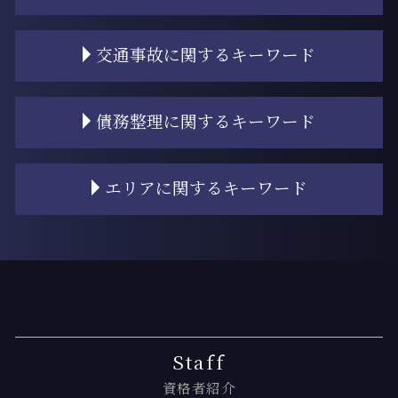
相続 寄与分
相続 順番
調停離婚 調停調書
交通事故に関するキーワード
遺産 相続人
離婚 財産分与
相続 対策
離婚 慰謝料 理由
相続 相続人
離婚 慰謝料 モラハラ
過失相殺 交通事故以外
債務整理に関するキーワード
遺産 相続 順位
離婚 共働き 財産分与
交通事故 和解
遺産 渡したくない
離婚 相談
弁護士基準
相続 家
離婚 和解
交通事故 同乗者 過失相殺
任意整理 個人再生
エリアに関するキーワード
相続 対象
離婚 手続き
交通事故 過失割合
債務整理 口座凍結
相続 優先順位
離婚 不動産 財産分与
過失相殺とは
個人再生 流れ
遺産 財産 違い
離婚 財産分与 家
交通事故 治療費 過失割合
個人再生とは 弁護士
月島 過払い金請求
不動産 名義変更
調停離婚 弁護士
交通事故 むちうち 慰謝料
個人再生 デメリット
門前仲町 相続登記
相続登記
離婚 子供 戸籍
過失相殺 交通事故
自己破産 条件
月島 離婚 弁護士
遺産相続 順位
離婚 浮気 証拠
交通事故 相手が過失を認めない場合
任意整理 するべきか
門前仲町 慰謝料請求
相続登記 必要書類 法務局
離婚 ローン 財産分与
交通事故 自転車
任意整理 債権者 連絡
門前仲町 過払い金 弁護士
遺産 弁護士
離婚 浮気 慰謝料 相場
交通事故 割合
個人再生 住宅ローン
月島 弁護士基準
Staff
相続 争い
離婚 親権 決め方
交通事故 時効
過払い金とは
勝どき相続 弁護士
資格者紹介
遺留分侵害額請求 時効
離婚 財産分与 退職金
交通事故 訴えられた
任意整理 口座凍結
勝どき 交通事故 相談