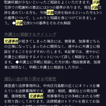
慰謝料額が少ないといったご相談をよくいただきます。
示談
交渉での慰謝料の算出には3つの基準があります。現在
示談
交
渉を進めている方も、今後
示談
交渉を始めるといった方も3つ
の基準について、しっかりと知識を身につけておきましょ
う。 ◆
示談
交渉3つの基準をそれぞれ解説
弁護士に相談するタイミング
交通事故
が起きてしまった場合には、被害者、加害者どちら
の立場になってしまったかに関係なく、速やかに弁護士に相
談をすることをおすすめいたします。本記事では、速やかに
弁護士に相談をするメリットについて詳しく解説をしていき
ます。 ◆弁護士に早期に相談した方が良い理由被害者、加害
者に関係なく、早期に弁護士に相談をした方が...
過払い金が取り戻せる可能性
清澄通り法律事務所は、中央区月島駅の近くにオフィスを構
えている法律事務所です。 遺産・相続、離婚などの男女問
題、債務整理、
交通事故
、刑事事件などの多岐にわたる分野
を取り扱いしております。法律関連のトラブルを抱えてお悩