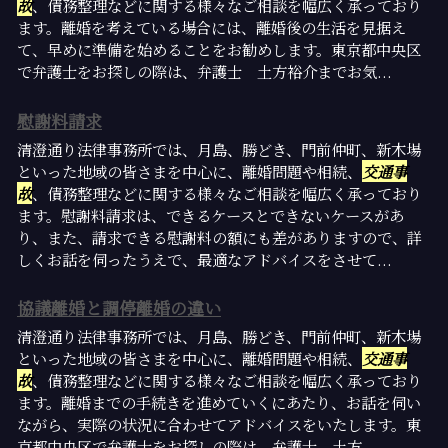
故
、債務整理などに関する様々なご相談を幅広く承っており
ます。離婚を考えている場合には、離婚後の生活を見据え
て、早めに準備を始めることをお勧めします。東京都中央区
で弁護士をお探しの際は、弁護士 土方裕介までお気...
慰謝料請求
清澄通り法律事務所では、月島、勝どき、門前仲町、新木場
といった地域の皆さまを中心に、離婚問題や相続、
交通事
故
、債務整理などに関する様々なご相談を幅広く承っており
ます。慰謝料請求は、できるケースとできないケースがあ
り、また、請求できる慰謝料の額にも差がありますので、詳
しくお話を伺ったうえで、最適なアドバイスをさせて...
協議離婚と調停離婚の違い
清澄通り法律事務所では、月島、勝どき、門前仲町、新木場
といった地域の皆さまを中心に、離婚問題や相続、
交通事
故
、債務整理などに関する様々なご相談を幅広く承っており
ます。離婚までの手続きを進めていくにあたり、お話を伺い
ながら、実際の状況に合わせてアドバイスをいたします。東
京都中央区で弁護士をお探しの際は、弁護士 土方...