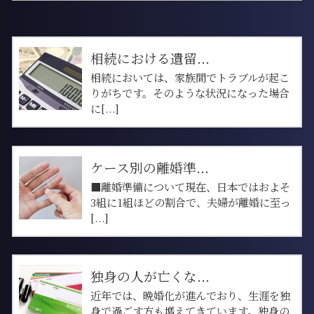
相続における遺留...
相続においては、家族間でトラブルが起こ
りがちです。そのような状況になった場合
に[...]
ケース別の離婚準...
■離婚準備について現在、日本ではおよそ
3組に1組ほどの割合で、夫婦が離婚に至っ
[...]
独身の人が亡くな...
近年では、晩婚化が進んでおり、生涯を独
身で過ごす方も増えてきています。独身の