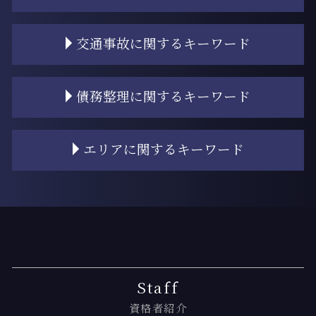
相続登記 必要書類 法務局
相続 順位
離婚 相談
交通事故に関するキーワード
相続人 独身
離婚 慰謝料 モラハラ
相続放棄 手続き
離婚 子供 戸籍
相続 争い
離婚 子なし
交通事故 示談金
債務整理に関するキーワード
相続放棄 流れ
離婚調停 流れ
過失相殺とは
相続 順番
離婚 慰謝料
交通事故 割合
相続 スケジュール
離婚 財産分与しない方法
交通事故 過失相殺 賠償
任意整理 債務整理
エリアに関するキーワード
相続人 連絡 取れない
調停離婚 調停調書
交通事故 後遺症
任意整理 再和解
遺産 相続人 いない
離婚 親権 決め方
交通事故 弁護士基準
個人再生とは 自己破産
相続 優先順位
離婚 親権
交通事故 弁護士 タイミング
個人再生 住宅ローン
月島 交通事故 相談
遺産 弁護士
離婚 タイミング
交通事故 物件事故とは
個人再生 クレジットカード
勝どき 交通事故 相談
相続登記 自分で
離婚 財産分与 専業主婦
交通事故 示談
任意整理 債権者 連絡
勝どき 弁護士基準
遺留分侵害額請求 時効
離婚 不動産 財産分与
交通事故 治療費 過失割合
債務整理 デメリット
新木場 慰謝料請求
遺産 渡したくない
離婚 子供 影響
交通事故 物品損害
個人再生とは 弁護士
新木場 債務整理
相続 対象
離婚 慰謝料 相場 子供あり
交通事故 示談交渉
過払い金 弁護士費用
月島 交通事故 弁護士
Staff
遺産相続 順位
離婚 財産分与 税金
交通事故 時効
過払い金請求 時効
新木場 離婚 弁護士
資格者紹介
遺産 渡してくれない
離婚 手順
交通事故 訴えられた
任意整理 口座凍結
門前仲町 相続 弁護士