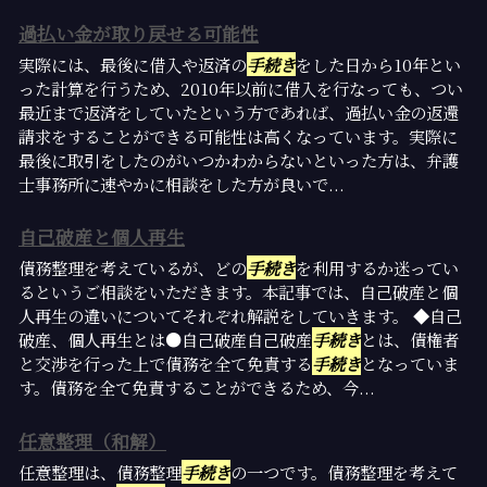
過払い金が取り戻せる可能性
実際には、最後に借入や返済の
手続き
をした日から10年とい
った計算を行うため、2010年以前に借入を行なっても、つい
最近まで返済をしていたという方であれば、過払い金の返還
請求をすることができる可能性は高くなっています。実際に
最後に取引をしたのがいつかわからないといった方は、弁護
士事務所に速やかに相談をした方が良いで...
自己破産と個人再生
債務整理を考えているが、どの
手続き
を利用するか迷ってい
るというご相談をいただきます。本記事では、自己破産と個
人再生の違いについてそれぞれ解説をしていきます。 ◆自己
破産、個人再生とは●自己破産自己破産
手続き
とは、債権者
と交渉を行った上で債務を全て免責する
手続き
となっていま
す。債務を全て免責することができるため、今...
任意整理（和解）
任意整理は、債務整理
手続き
の一つです。債務整理を考えて