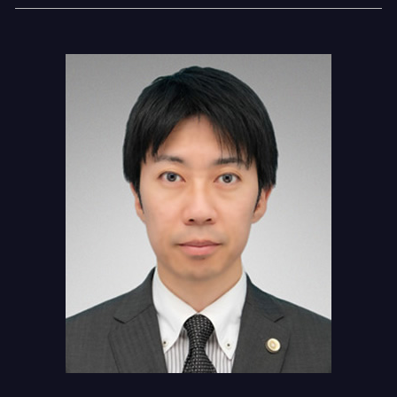
協議離婚
交通事故慰謝料 弁護士
任意整理とは
月島 弁護士基準
離婚 浮気 証拠
弁護士基準
任意整理 進め方
月島 過払い金請求
離婚 ローン 財産分与
過失相殺 メリット
債務整理 口座凍結
新木場 過払い金 弁護士
過失相殺 過失割合 違い
個人再生 財産
勝どき相続 弁護士
過失相殺 交通事故以外
任意整理 個人再生
勝どき 慰謝料請求
交通事故 和解
個人再生とは 期間
新木場 交通事故 相談
債務整理 住宅ローン
勝どき 過払い金請求
任意整理 個人再生 切り替え
月島 慰謝料請求
債務 任意整理
門前仲町 弁護士基準
月島 相続 弁護士
新木場 過払い金請求
門前仲町 債務整理