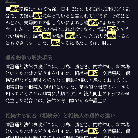
■
離婚
準備について現在、日本ではおよそ3組に1組ほどの割
合で、夫婦が
離婚
に至っていると言われています。そのほと
んどが、夫婦間での話し合いによる協議
離婚
によるもので
す。しかし、
離婚
の方法はこれだけでなく、協議
離婚
ができ
ない場合に、調停
離婚
や裁判
離婚
といった方法で
離婚
するこ
ともできます。また、
離婚
するにあたっては、財...
遺産紛争の解決手段
清澄通り法律事務所では、月島、勝どき、門前仲町、新木場
といった地域の皆さまを中心に、相続や
離婚
、交通事故、債
務整理などに関する様々なご相談を幅広く承っております。
相続割合や相続人の順位といった、基本的な相続のルールを
知っておくことは非常に大切です。相続人同士のトラブルが
発生した場合には、法律の専門家である弁護士に...
相続する割合（相続分）と相続人の順位の違い
清澄通り法律事務所では、月島、勝どき、門前仲町、新木場
といった地域の皆さまを中心に、相続や
離婚
、交通事故、債
務整理などに関する様々なご相談を幅広く承っております。