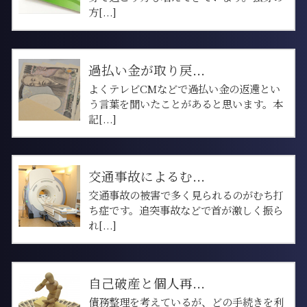
方[...]
過払い金が取り戻...
よくテレビCMなどで過払い金の返還とい
う言葉を聞いたことがあると思います。本
記[...]
交通事故によるむ...
交通事故の被害で多く見られるのがむち打
ち症です。追突事故などで首が激しく振ら
れ[...]
自己破産と個人再...
債務整理を考えているが、どの手続きを利