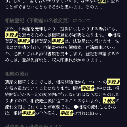
す。しかし、話し合いがうまくいかず、なかなか
離婚
に至る
ことができないこともあるかと思います。そのよ...
相続登記（不動産の名義変更）について
また、不動産を売却したり、担保に供したりする場合にも、
手続き
を進めるためには相続登記が必要となります。 ●相続
登記の
手続き
相続登記の
手続き
は、法務局にて行います。法
務局に申請を行い、申請書や登記簿謄本、戸籍謄本といっ
た、必要とされる添付書類を提出します。登記を申請するた
めには、登録免許税と、収入印紙代がかかります...
相続の流れ
遺産を相続するまでには、相続開始後から一つ一つの
手続き
を積み重ねていくことになります。相続
手続き
の中には、相
続開始時から一定の期間内に行わなければならないものもあ
りますので、相続発生後に慌てることのないよう、
手続き
の
流れを知っておくことが重要です。 ●相続の流れここから
は、相続
手続き
の全体像を、
手続き
の流れに沿っ...
過失割合・過失相殺とは？