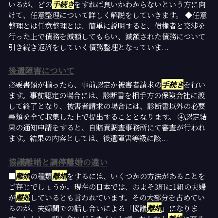
いるが、どの
手続き
をすれば良いかわからないという方に向
けて、任意整理について詳しく解説をしていきます。 ◆任意
整理とは任意整理とは、簡単に説明すると、債権者と交渉を
行った上で債務を減額してもらい、減額された債務について
引き続き返済をしていく債務整理となっていま...
後遺障害について
必要書類が揃ったら、事前認定か被害者請求の
手続き
を行い
ます。事前認定の場合には、診断書を相手方の保険会社に渡
して終了となり、被害者請求の場合には、診断書以外の必要
書類を全て収集した上で提出することとなります。 ④認定結
果の通知申請をすると、自賠責調査事務所にて審査が行われ
ます。結果の内容としては、後遺障害等級に該...
協議離婚と調停離婚の違い
■
離婚
の種類
離婚
をするには、いくつかの方法があることを
ご存じでしょうか。現在の日本では、およそ3組に1組の夫婦
が
離婚
しているとも言われています。その大部分を占めてい
るのが、夫婦間での話し合いによる「協議
離婚
」になりま