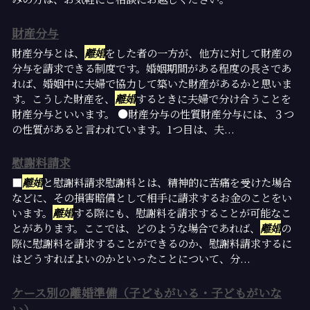
財産分与
財産分与とは、
離婚
をした者の一方が、他方に対して財産の
分与を請求できる制度です。婚姻期間がある程度の長さであ
れば、婚姻中に夫婦で協力して築いた財産があるかと思いま
す。こうした財産を、
離婚
するときに夫婦で分け合うことを
財産分与といいます。 ●財産分与の性質財産分与には、３つ
の性質があると言われています。1つ目は、夫...
慰謝料請求
■
離婚
と慰謝料請求慰謝料とは、精神的に苦痛を受けた場合
などに、その損害賠償として相手に請求するお金のことをい
います。
離婚
する際にも、慰謝料を請求することが可能なこ
とがあります。ここでは、どのような場合であれば、
離婚
の
際に慰謝料を請求することができるのか、慰謝料請求するに
はどうすればよいのかといったことについて、分...
ケース別の離婚準備（子どもがいる・子どもがいな
い）