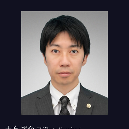
離婚 財産分与 相場
交通事故 後遺障害
債務 任意整理
新木場 離婚 弁護士
離婚 慰謝料
交通事故 物件損害
過払い金請求 時効
勝どき 過払い金請求
交通事故 物品損害
任意整理 裁判
門前仲町 相続登記
交通事故 治療費 過失割合
任意整理 デメリット
月島 過払い金 弁護士
任意保険基準
個人再生 流れ
新木場 慰謝料請求
任意整理 口座凍結
門前仲町 過払い金 弁護士
債務整理
勝どき 離婚 弁護士
任意整理 債権者 連絡
月島 過払い金請求
門前仲町 弁護士基準
勝どき 過払い金 弁護士
新木場 債務整理
土方 裕介