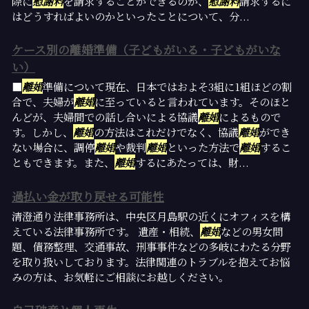
際に
慰謝料
を請求することができるのか、
慰謝料
請求するに
はどうすればよいのかといったことについて、分...
ケース別の離婚準備（子どもがいる・子どもがいな
い）
■
離婚
準備について現在、日本ではおよそ3組に1組ほどの割
合で、夫婦が
離婚
に至っていると言われています。そのほと
んどが、夫婦間での話し合いによる協議
離婚
によるもので
す。しかし、
離婚
の方法はこれだけでなく、協議
離婚
ができ
ない場合に、調停
離婚
や裁判
離婚
といった方法で
離婚
するこ
ともできます。また、
離婚
するにあたっては、財...
過払い金が取り戻せる可能性
清澄通り法律事務所は、中央区月島駅の近くにオフィスを構
えている法律事務所です。 遺産・相続、
離婚
などの男女問
題、債務整理、交通事故、刑事事件などの多岐にわたる分野
を取り扱いしております。法律関連のトラブルを抱えてお悩
みの方は、お気軽にご相談にお越しください。