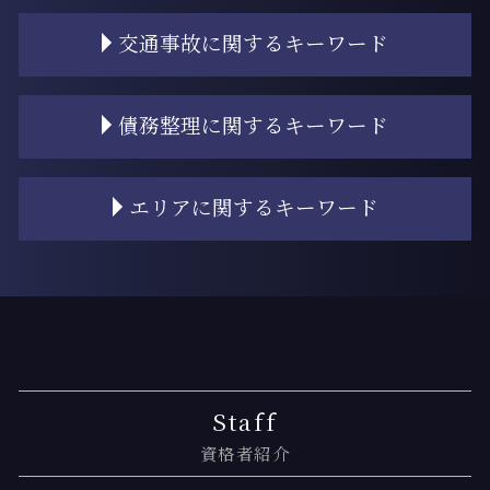
相続 対象
協議離婚
交通事故に関するキーワード
遺留分侵害額請求 時効
離婚 子供 影響
遺産 相談
離婚裁判 期間
相続 順位
離婚 慰謝料 モラハラ
過失相殺 できない
債務整理に関するキーワード
相続人 連絡 取れない
離婚 財産分与 退職金
交通事故 裁判 期間
遺産 相続人 いない
離婚 持ち家 財産分与
交通事故 自転車
相続 割合
離婚 手順
交通事故 物件事故とは
過払い金とは
エリアに関するキーワード
不動産 名義変更
離婚 財産分与 税金
交通事故 子供
債務整理 弁護士
相続登記とは
離婚 共働き 財産分与
交通事故 割合とは
債務 任意整理とは
相続 裁判
離婚 財産分与
交通事故慰謝料 弁護士
自己破産 条件
新木場 過払い金 弁護士
相続
離婚 裁判
交通事故 むちうち 慰謝料
任意整理 再和解
新木場 弁護士基準
遺産 相続放棄
離婚 財産分与しない方法
交通事故 弁護士基準
個人再生 クレジットカード
新木場 交通事故 弁護士
相続 進め方
離婚 相談
交通事故 示談交渉
債務整理 住宅ローン
月島 交通事故 相談
相続登記 義務化 いつから
離婚 子なし
弁護士基準
債務整理 デメリット
門前仲町 交通事故 相談
遺産 財産分与
離婚調停 流れ
交通事故 後遺症
個人再生とは 自己破産
月島 相続 弁護士
Staff
相続 家
調停離婚 調停調書
交通事故 相手が過失を認めない場合
過払い金 弁護士費用
門前仲町 相続 弁護士
資格者紹介
相続 スケジュール
離婚 慰謝料 税金
過失相殺 交通事故
任意整理 進め方
新木場 相続 弁護士
離婚 浮気 証拠
交通事故 賠償金
債務整理 口座凍結
勝どき 相続登記