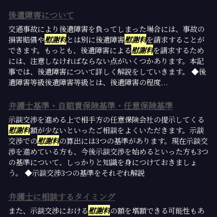
後遺障害について
交通事故により後遺障害を負ってしまった場合には、事故の
損害賠償や
慰謝料
とは別に後遺障害
慰謝料
を請求することが
できます。もっとも、後遺障害による
慰謝料
を請求するため
には、注意しなければならない点がいくつかあります。本記
事では、後遺障害について詳しく解説をしていきます。 ◆後
遺障害等級後遺障害等級とは、後遺障害の程度...
弁護士基準・自賠責保険基準・任意保険基準
示談交渉を進める上で相手方の任意保険会社の提示してくる
慰謝料
額が少ないといったご相談をよくいただきます。示談
交渉での
慰謝料
の算出には3つの基準があります。現在示談交
渉を進めている方も、今後示談交渉を始めるといった方も3つ
の基準について、しっかりと知識を身につけておきましょ
う。 ◆示談交渉3つの基準をそれぞれ解説
弁護士に相談するタイミング
また、示談交渉における
慰謝料
の額を増額できる可能性もあ