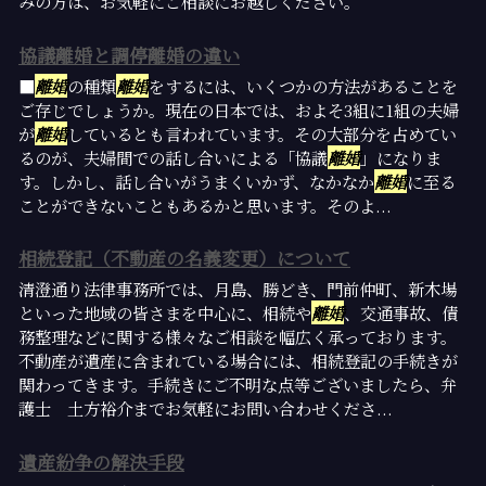
みの方は、お気軽にご相談にお越しください。
協議離婚と調停離婚の違い
■
離婚
の種類
離婚
をするには、いくつかの方法があることを
ご存じでしょうか。現在の日本では、およそ3組に1組の夫婦
が
離婚
しているとも言われています。その大部分を占めてい
るのが、夫婦間での話し合いによる「協議
離婚
」になりま
す。しかし、話し合いがうまくいかず、なかなか
離婚
に至る
ことができないこともあるかと思います。そのよ...
相続登記（不動産の名義変更）について
清澄通り法律事務所では、月島、勝どき、門前仲町、新木場
といった地域の皆さまを中心に、相続や
離婚
、交通事故、債
務整理などに関する様々なご相談を幅広く承っております。
不動産が遺産に含まれている場合には、相続登記の手続きが
関わってきます。手続きにご不明な点等ございましたら、弁
護士 土方裕介までお気軽にお問い合わせくださ...
遺産紛争の解決手段