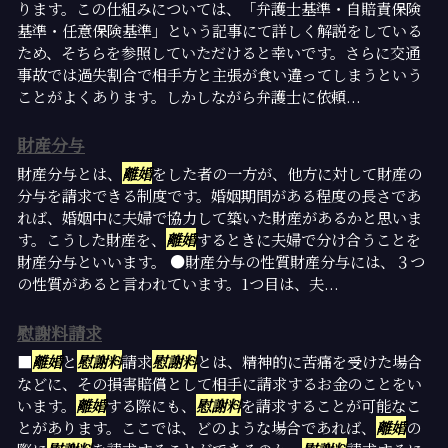
ります。この仕組みについては、「弁護士基準・自賠責保険
基準・任意保険基準」という記事にて詳しく解説をしている
ため、そちらを参照していただけると幸いです。さらに交通
事故では過失割合で相手方と主張が食い違ってしまうという
ことがよくあります。しかしながら弁護士に依頼...
財産分与
財産分与とは、
離婚
をした者の一方が、他方に対して財産の
分与を請求できる制度です。婚姻期間がある程度の長さであ
れば、婚姻中に夫婦で協力して築いた財産があるかと思いま
す。こうした財産を、
離婚
するときに夫婦で分け合うことを
財産分与といいます。 ●財産分与の性質財産分与には、３つ
の性質があると言われています。1つ目は、夫...
慰謝料請求
■
離婚
と
慰謝料
請求
慰謝料
とは、精神的に苦痛を受けた場合
などに、その損害賠償として相手に請求するお金のことをい
います。
離婚
する際にも、
慰謝料
を請求することが可能なこ
とがあります。ここでは、どのような場合であれば、
離婚
の