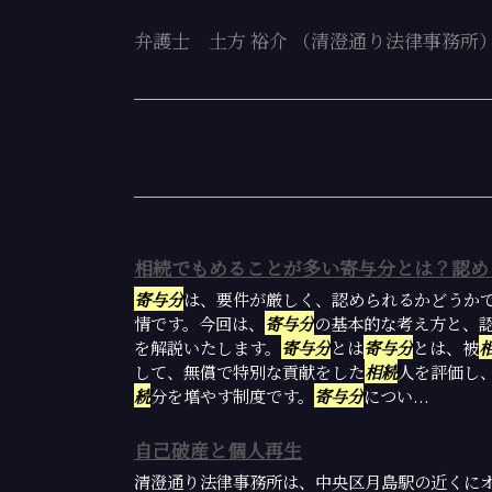
弁護士 土方 裕介 （清澄通り法律事務所
相続でもめることが多い寄与分とは？認め
寄与分
は、要件が厳しく、認められるかどうか
情です。今回は、
寄与分
の基本的な考え方と、
を解説いたします。
寄与分
とは
寄与分
とは、被
して、無償で特別な貢献をした
相続
人を評価し
続
分を増やす制度です。
寄与分
につい...
自己破産と個人再生
清澄通り法律事務所は、中央区月島駅の近くに