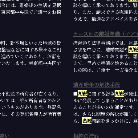
場合には、離婚後の生活を見据
談を幅広く承っております。慰
。東京都中央区で弁護士をお探
り、また、請求できる慰謝料の
うえで、最適なアドバイスをさせ
ケース別の離婚準備（子ど
仲町、新木場といった地域の皆
清澄通り法律事務所では、月島
務整理などに関する様々なご相
さまを中心に、離婚問題や
相続
を進めていくにあたり、お話を
談を幅広く承っております。離
をいたします。東京都中央区で
えて、早めに準備を始めること
しの際は、弁護士 土方裕介まで
遺産紛争の解決手段
た不動産の所有者が亡くなり、
■
相続
に関する紛争
相続
が発生
ついては、誰が所有者なのかと
ルに発展してしまうことがあり
というものがあります。登記名
あることが多いのが通常です。
合に、その登記名義人が所有者
は、さらに問題の解決が難しく
も、
相続
問題をきっかけに、意見
違い
相続の流れ