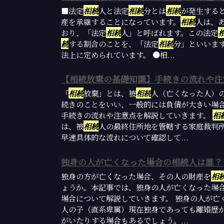
■法定
相続
人と法定
相続
分とは
相続
が発生する
産を承継することになっています。
相続
人は、
おり、「法定
相続
人」と呼ばれます。この法定
続
する割合のことを、「法定
相続
分」といいま
法上に定められています。 ●相...
【相続放棄の基礎知識】手続きの流れや注
「
相続
放棄」とは、被
相続
人（亡くなった人）
続きのことをいい、一般的には負債が大きい場
手続きの流れや注意点を解説していきます。
相
は、被
相続
人の最終住所地を管轄する家庭裁判
早速具体的な流れについて確認して...
独身の人が亡くなった場合の相続人は誰？
独身の方が亡くなった場合、その人の財産を
相
ょうか。本記事では、独身の人が亡くなった場
場合について解説していきます。 独身の人が亡
人の子（直系卑属）現在独身であっても離婚歴
がいたりする場合もあるでしょう。...