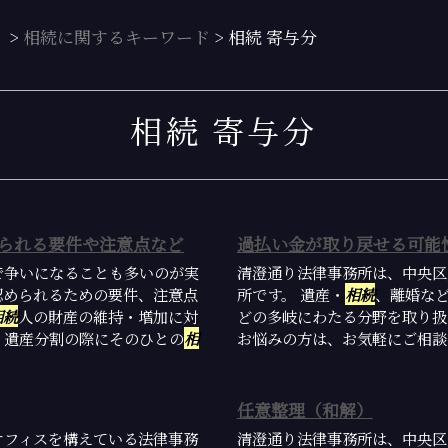
）
>
相続に関するキーワード
>
相続 寄与分
相続 寄与分
られる要件や注意点など
過払い金が取り戻せる可能
で争いになることも多いのが実
清澄通り法律事務所は、中央区
認められるための要件、注意点
所です。 遺産・
相続
、離婚な
相続
人の財産の維持・増加に対
どの多岐にわたる分野を取り扱
、遺産分割の際にそのひとの
相
お悩みの方は、お気軽にご相談
任意整理（和解）
オフィスを構えている法律事務
清澄通り法律事務所は、中央区