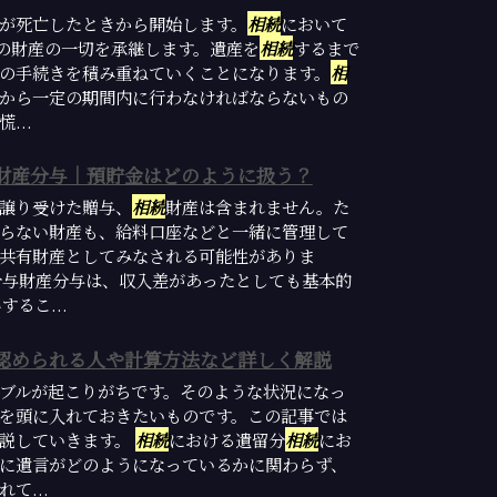
が死亡したときから開始します。
相続
において
)の財産の一切を承継します。遺産を
相続
するまで
の手続きを積み重ねていくことになります。
相
から一定の期間内に行わなければならないもの
...
財産分与｜預貯金はどのように扱う？
譲り受けた贈与、
相続
財産は含まれません。た
らない財産も、給料口座などと一緒に管理して
共有財産としてみなされる可能性がありま
分与財産分与は、収入差があったとしても基本的
るこ...
認められる人や計算方法など詳しく解説
ブルが起こりがちです。そのような状況になっ
を頭に入れておきたいものです。この記事では
解説していきます。
相続
における遺留分
相続
にお
に遺言がどのようになっているかに関わらず、
て...