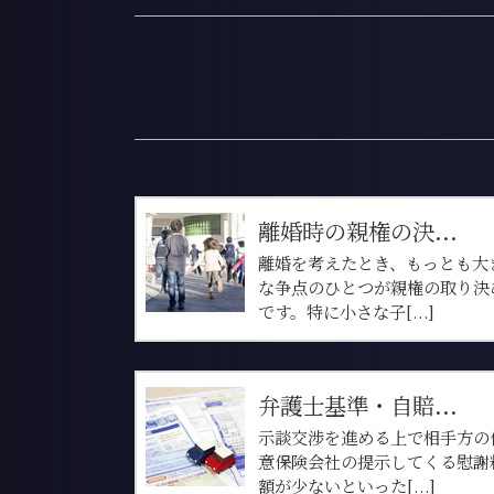
離婚時の親権の決...
離婚を考えたとき、もっとも大
な争点のひとつが親権の取り決
です。特に小さな子[...]
弁護士基準・自賠...
示談交渉を進める上で相手方の
意保険会社の提示してくる慰謝
額が少ないといった[...]