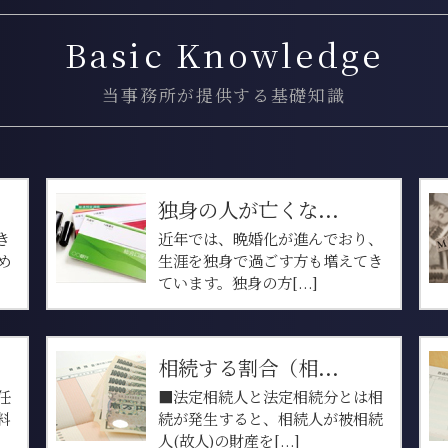
Basic Knowledge
当事務所が提供する基礎知識
独身の人が亡くな...
き
近年では、晩婚化が進んでおり、
め
生涯を独身で過ごす方も増えてき
ています。独身の方[...]
相続する割合（相...
任
■法定相続人と法定相続分とは相
料
続が発生すると、相続人が被相続
人(故人)の財産を[...]