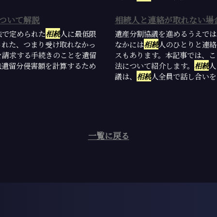
ついて解説
相続人と連絡が取れない場
法で定められた
相続
人に最低限
遺産分割協議を進めるうえでは
された、つまり受け取れなかっ
なかには
相続
人のひとりと連絡
を請求する手続きのことを遺留
スもあります。本記事では、こ
法遺留分侵害額を計算するため
法について紹介します。
相続
人
議は、
相続
人全員で話し合いをし
一覧に戻る