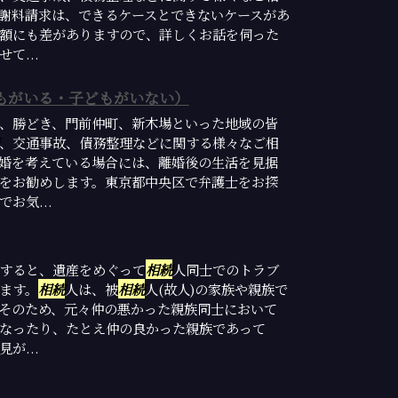
謝料請求は、できるケースとできないケースがあ
額にも差がありますので、詳しくお話を伺った
て...
もがいる・子どもがいない）
、勝どき、門前仲町、新木場といった地域の皆
、交通事故、債務整理などに関する様々なご相
婚を考えている場合には、離婚後の生活を見据
をお勧めします。東京都中央区で弁護士をお探
お気...
すると、遺産をめぐって
相続
人同士でのトラブ
ます。
相続
人は、被
相続
人(故人)の家族や親族で
そのため、元々仲の悪かった親族同士において
なったり、たとえ仲の良かった親族であって
が...