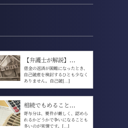
【弁護士が解説】...
借金の返済が困難になったとき、
自己破産を検討するひとも少なく
ありません。自己破[...]
相続でもめること...
寄与分は、要件が厳しく、認めら
れるかどうかで争いになることも
多いのが実情です。[...]