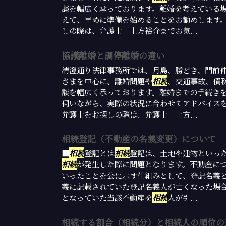
談を幅広く承っております。離婚を考えている
えて、早めに準備を始めることをお勧めします
しの際は、弁護士 土方裕介までお気...
協議離婚と調停離婚の違い
清澄通り法律事務所では、月島、勝どき、門前
さまを中心に、離婚問題や
相続
、交通事故、債
談を幅広く承っております。離婚までの手続き
伺いながら、実際の状況に合わせてアドバイス
弁護士をお探しの際は、弁護士 土方...
相続登記（不動産の名義変更）について
■
相続
登記とは
相続
登記は、土地や建物といっ
相続
が発生した際に問題となります。不動産に
いったことを公に示す仕組みとして、登記名義
義に記載されていた登記名義人が亡くなった場
となっていた当該不動産を
相続
人が引...
相続する割合（相続分）と相続人の順位の