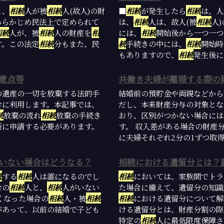
と、
相続
人が被
相続
人(故人)の財
■
相続
が発生したら
相続
は、人
あらかじめ民法上で定められて
は、
相続
人は、故人(被
相続
人
相続
人が、被
相続
人の財産を
相
には、
相続
開始後から一つ一つ
す。この法定
相続
分もまた、民
続
手続きの中には、
相続
開始時
もありますので、
相続
発生後に慌
意点等
共働き夫婦が離婚する際の
の遺産の一切を放棄する法的手
結婚前の預貯金や両親などから
合に利用します。本記事では、
だし、本来財産分与の対象とな
続
放棄の流れ
相続
放棄の手続き
おり、区別がつかない場合には
所に申請する必要があります。
す。 収入差がある場合の財産
に夫婦それぞれ2分の1ずつ取得す
いない場合はどうなる？
相続における遺留分とは？
続
する
相続
人は誰になるのでし
相続
においては、家族間でトラ
合の
相続
人と、
相続
人がいない
た場合に備えて、遺留分の知識
くなった場合の
相続
人・被
相続
相続
における遺留分について
があって、以前の結婚で子ども
ける遺留分とは、財産分割の際
特定の
相続
人に最低限度保障され