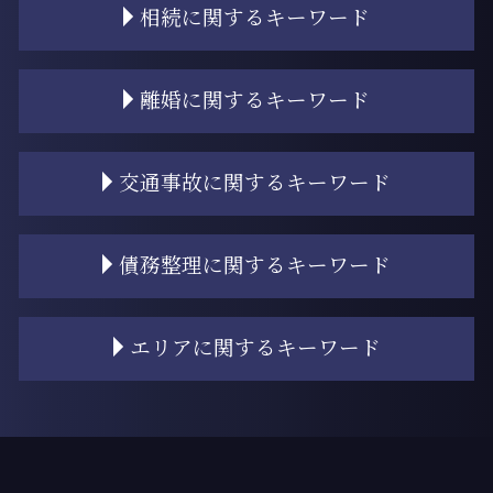
相続に関するキーワード
相続 争い
離婚に関するキーワード
相続 家
遺留分侵害額請求 時効
相続 割合
離婚 慰謝料 税金
交通事故に関するキーワード
相続放棄
調停離婚 調停調書
遺産 弁護士
離婚 子供 戸籍
相続
離婚 浮気
交通事故 過失割合
債務整理に関するキーワード
相続放棄 流れ
離婚 浮気 証拠
過失相殺 メリット
相続 スケジュール
離婚 財産分与
交通事故 自転車
遺産 相続人 いない
離婚 公正証書
逸失利益 計算方法
個人再生とは
エリアに関するキーワード
遺産 財産 違い
離婚 慰謝料 相場 子供あり
過失相殺とは
債務整理
相続 子供のみ
離婚 タイミング
弁護士基準
任意整理 進め方
相続 遺留分 計算
離婚 相談
交通事故 治療費 過失割合
個人再生 流れ
門前仲町 債務整理
相続 順位
離婚調停 費用
交通事故 同乗者 過失相殺
債務整理 口座凍結
勝どき 債務整理
相続登記
離婚 慰謝料 相場
交通事故 示談
過払い金請求 おすすめ
勝どき 慰謝料請求
相続 進め方
離婚 慰謝料
交通事故 人身 罰金なし
任意整理 2回目
門前仲町 慰謝料請求