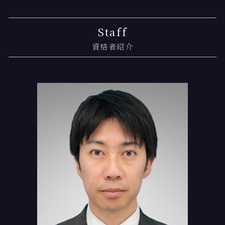
相続 対策
離婚 財産分与 退職金
交通事故 裁判 期間
任意整理 再和解
門前仲町 相続 弁護士
相続 他人
調停離婚 弁護士 流れ
交通事故 後遺障害
任意整理 個人再生
月島 債務整理
Staff
相続人 独身
離婚裁判 期間
弁護士基準 慰謝料 過失相殺
自己破産 条件
新木場 過払い金 弁護士
資格者紹介
遺産相続 順位
離婚 財産分与 税金
交通事故 弁護士基準
任意整理 口座凍結
新木場 交通事故 弁護士
離婚 親権
自賠責保険基準
任意整理 裁判
新木場 相続登記
離婚 財産分与 家
交通事故 物品損害
任意整理 債権者 連絡
月島 過払い金請求
離婚 和解
交通事故 後遺障害等級
個人再生 住宅ローン
門前仲町 交通事故 相談
交通事故 示談交渉
任意整理 交渉期間
勝どき 相続登記
交通事故 物件事故とは
過払い金請求 時効
新木場 債務整理
過失相殺 できない
個人再生 クレジットカード
新木場 離婚 弁護士
任意整理 個人再生 切り替え
勝どき 交通事故 弁護士
過払い金とは
勝どき 交通事故 相談
個人再生とは 期間
勝どき 過払い金請求
新木場 弁護士基準
月島 相続 弁護士
門前仲町 弁護士基準