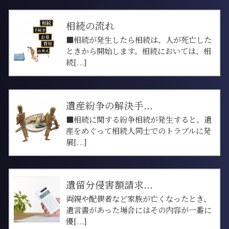
相続の流れ
■相続が発生したら相続は、人が死亡した
ときから開始します。相続においては、相
続[...]
遺産紛争の解決手...
■相続に関する紛争相続が発生すると、遺
産をめぐって相続人同士でのトラブルに発
展[...]
遺留分侵害額請求...
両親や配偶者など家族が亡くなったとき、
遺言書があった場合にはその内容が一番に
優[...]