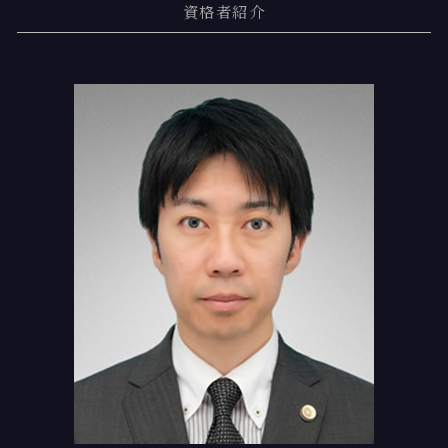
資格者紹介
相続 進め方
離婚 子供 戸籍
交通事故 時効
任意整理 交渉期間
新木場 離婚 弁護士
調停離婚
交通事故 自転車
個人再生 財産
門前仲町 離婚 弁護士
離婚 手順
交通事故 示談金
自己破産 条件
月島 弁護士基準
離婚 財産分与 家
交通事故 治療費 過失割合
任意整理 債権者 連絡
勝どき 過払い金 弁護士
弁護士基準
債務整理 口座凍結
新木場 債務整理
交通事故 過失割合
債務整理 おすすめ
勝どき 離婚 弁護士
交通事故 相手が過失を認めない場合
個人再生とは 弁護士
新木場 弁護士基準
債務整理 住宅ローン
勝どき 債務整理
債務 任意整理とは
門前仲町 交通事故 相談
任意整理 個人再生 切り替え
勝どき 慰謝料請求
月島 交通事故 弁護士
月島 交通事故 相談
新木場 相続登記