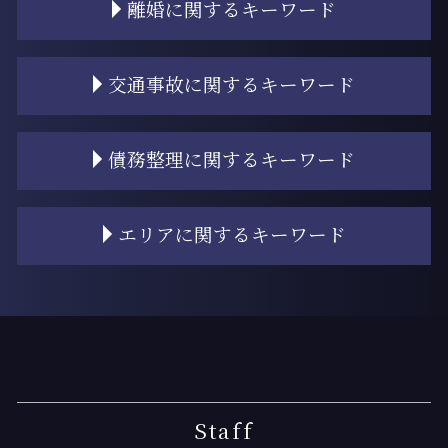
離婚に関するキーワード
相続 家
相続 相続人
相続放棄 期間
離婚 財産分与
交通事故に関するキーワード
相続 子供なし
協議離婚
相続登記 自分で
養育費 公正証書
遺産 財産分与
離婚 タイミング
交通事故 過失割合 納得いかない
債務整理に関するキーワード
相続登記
離婚 財産分与 相場
交通事故 示談金 相場
相続 スケジュール
離婚調停 流れ
交通事故 物品損害
相続 争い
離婚 持ち家 財産分与
逸失利益 計算方法
過払い金請求 おすすめ
エリアに関するキーワード
相続 子供のみ
離婚 和解
交通事故 裁判 期間
任意整理 するべきか
遺産 弁護士
離婚 不動産 財産分与
交通事故 弁護士基準
個人再生とは
相続 他人
調停離婚 調停調書
交通事故 人身 罰金なし
個人再生 デメリット
月島 離婚 弁護士
相続 裁判
離婚 子供 影響
過失相殺 交通事故
任意整理 うまくいかない
月島 過払い金請求
相続 順番
離婚 共働き 財産分与
任意保険基準
個人再生とは 期間
月島 慰謝料請求
遺産 相続放棄
離婚 財産分与 退職金
交通事故 示談交渉
任意整理 個人再生
新木場 過払い金請求
相続登記とは
離婚 慰謝料 相場
交通事故 後遺症
過払い金 弁護士費用
門前仲町 交通事故 弁護士
遺産 渡したくない
離婚 親権 決め方
過失相殺とは
個人再生 クレジットカード
新木場 過払い金 弁護士
Staff
相続 順位
離婚 慰謝料 モラハラ
過失相殺 交通事故以外
過払い金請求 時効
月島 過払い金 弁護士