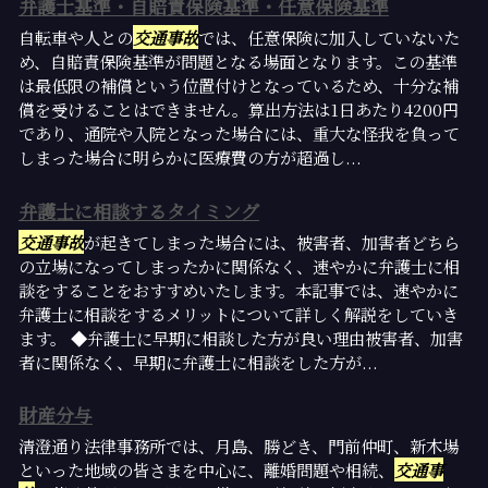
弁護士基準・自賠責保険基準・任意保険基準
自転車や人との
交通事故
では、任意保険に加入していないた
め、自賠責保険基準が問題となる場面となります。この基準
は最低限の補償という位置付けとなっているため、十分な補
償を受けることはできません。算出方法は1日あたり4200円
であり、通院や入院となった場合には、重大な怪我を負って
しまった場合に明らかに医療費の方が超過し...
弁護士に相談するタイミング
交通事故
が起きてしまった場合には、被害者、加害者どちら
の立場になってしまったかに関係なく、速やかに弁護士に相
談をすることをおすすめいたします。本記事では、速やかに
弁護士に相談をするメリットについて詳しく解説をしていき
ます。 ◆弁護士に早期に相談した方が良い理由被害者、加害
者に関係なく、早期に弁護士に相談をした方が...
財産分与
清澄通り法律事務所では、月島、勝どき、門前仲町、新木場
といった地域の皆さまを中心に、離婚問題や相続、
交通事