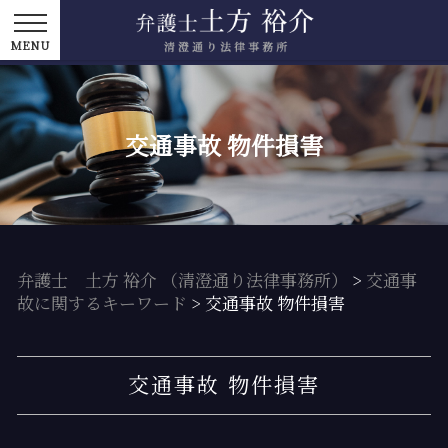
交通事故 物件損害
弁護士 土方 裕介 （清澄通り法律事務所）
>
交通事
故に関するキーワード
>
交通事故 物件損害
交通事故 物件損害