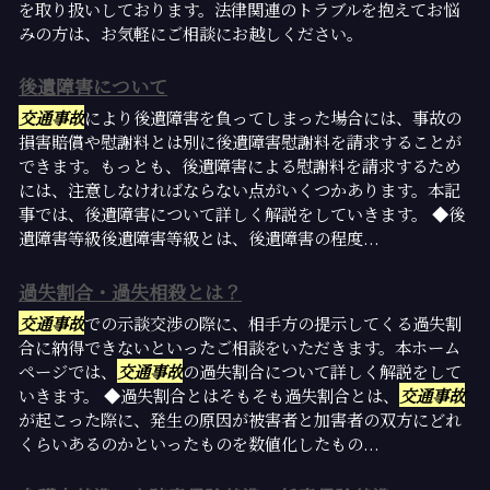
を取り扱いしております。法律関連のトラブルを抱えてお悩
みの方は、お気軽にご相談にお越しください。
後遺障害について
交通事故
により後遺障害を負ってしまった場合には、事故の
損害賠償や慰謝料とは別に後遺障害慰謝料を請求することが
できます。もっとも、後遺障害による慰謝料を請求するため
には、注意しなければならない点がいくつかあります。本記
事では、後遺障害について詳しく解説をしていきます。 ◆後
遺障害等級後遺障害等級とは、後遺障害の程度...
過失割合・過失相殺とは？
交通事故
での示談交渉の際に、相手方の提示してくる過失割
合に納得できないといったご相談をいただきます。本ホーム
ページでは、
交通事故
の過失割合について詳しく解説をして
いきます。 ◆過失割合とはそもそも過失割合とは、
交通事故
が起こった際に、発生の原因が被害者と加害者の双方にどれ
くらいあるのかといったものを数値化したもの...