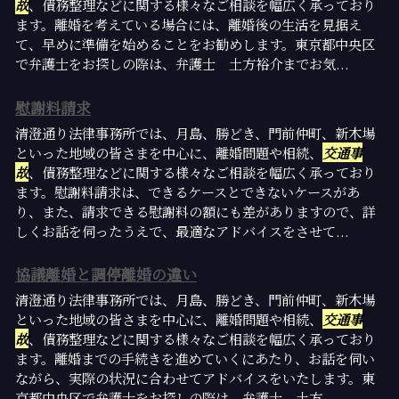
故
、債務整理などに関する様々なご相談を幅広く承っており
ます。離婚を考えている場合には、離婚後の生活を見据え
て、早めに準備を始めることをお勧めします。東京都中央区
で弁護士をお探しの際は、弁護士 土方裕介までお気...
慰謝料請求
清澄通り法律事務所では、月島、勝どき、門前仲町、新木場
といった地域の皆さまを中心に、離婚問題や相続、
交通事
故
、債務整理などに関する様々なご相談を幅広く承っており
ます。慰謝料請求は、できるケースとできないケースがあ
り、また、請求できる慰謝料の額にも差がありますので、詳
しくお話を伺ったうえで、最適なアドバイスをさせて...
協議離婚と調停離婚の違い
清澄通り法律事務所では、月島、勝どき、門前仲町、新木場
といった地域の皆さまを中心に、離婚問題や相続、
交通事
故
、債務整理などに関する様々なご相談を幅広く承っており
ます。離婚までの手続きを進めていくにあたり、お話を伺い
ながら、実際の状況に合わせてアドバイスをいたします。東
京都中央区で弁護士をお探しの際は、弁護士 土方...